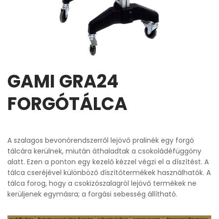
GAMI GRA24
FORGÓTÁLCA
A szalagos bevonórendszerről lejövő pralinék egy forgó
tálcára kerülnek, miután áthaladtak a csokoládéfüggöny
alatt. Ezen a ponton egy kezelő kézzel végzi el a díszítést. A
tálca cseréjével különböző díszítőtermékek használhatók. A
tálca forog, hogy a csokizószalagról lejövő termékek ne
kerüljenek egymásra; a forgási sebesség állítható.