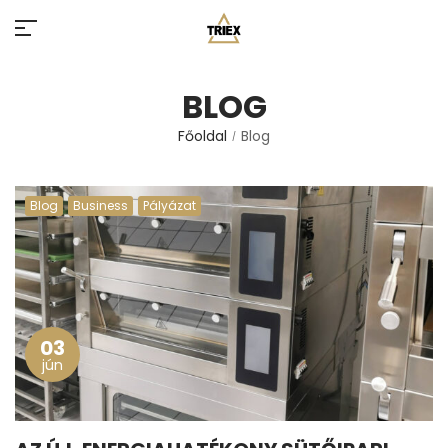
BLOG
Főoldal
Blog
/
Blog
Business
Pályázat
03
jún