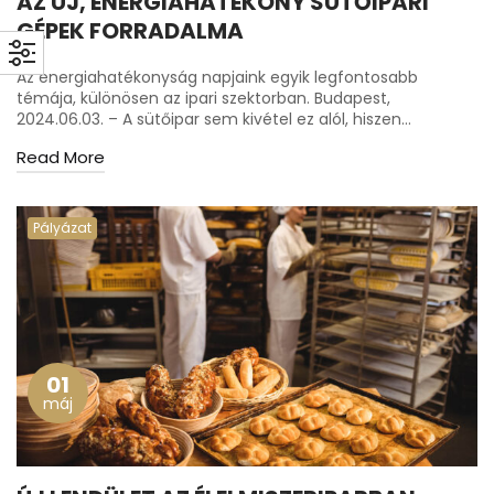
AZ ÚJ, ENERGIAHATÉKONY SÜTŐIPARI
GÉPEK FORRADALMA
Az energiahatékonyság napjaink egyik legfontosabb
témája, különösen az ipari szektorban. Budapest,
2024.06.03. – A sütőipar sem kivétel ez alól, hiszen…
Read More
Pályázat
01
máj