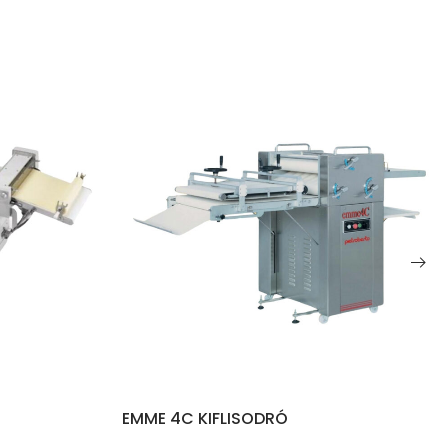
 KIFLISODRÓ
FRC 2 tap sok sodrato
kifli sodró