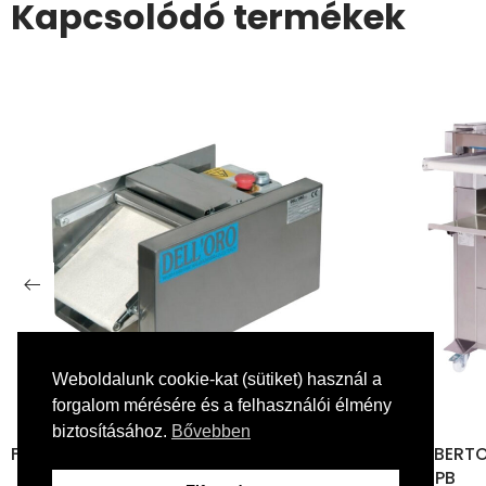
Kapcsolódó termékek
Weboldalunk cookie-kat (sütiket) használ a
forgalom mérésére és a felhasználói élmény
biztosításához.
Bővebben
DRÓ
PIETROBERTO FORM 2C /
4C + UPB