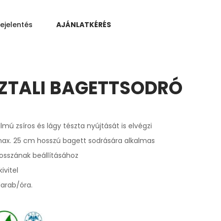
ejelentés
AJÁNLATKÉRÉS
SZTALI BAGETTSODRÓ
mú zsíros és lágy tészta nyújtását is elvégzi
 max. 25 cm hosszú bagett sodrására alkalmas
hosszának beállításához
ivitel
darab/óra.