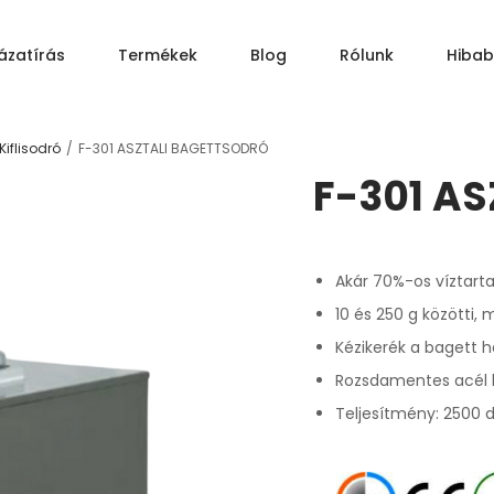
ázatírás
Termékek
Blog
Rólunk
Hibab
AJÁNLATKÉRÉS
/
Kiflisodró
F-301 ASZTALI BAGETTSODRÓ
F-301 A
Akár 70%-os víztartal
10 és 250 g közötti,
Kézikerék a bagett 
Rozsdamentes acél k
Teljesítmény: 2500 