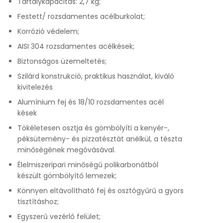
Tartálykapacitás: 2,7 kg;
Festett/ rozsdamentes acélburkolat;
Korrózió védelem;
AISI 304 rozsdamentes acélkések;
Biztonságos üzemeltetés;
Szilárd konstrukció, praktikus használat, kiváló
kivitelezés
Alumínium fej és 18/10 rozsdamentes acél
kések
Tökéletesen osztja és gömbölyíti a kenyér-,
péksütemény- és pizzatésztát anélkül, a tészta
minőségének megóvásával.
Élelmiszeripari minőségű polikarbonátból
készült gömbölyítő lemezek;
Könnyen eltávolítható fej és osztógyűrű a gyors
tisztításhoz;
Egyszerű vezérlő felület;