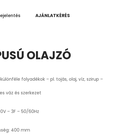
ejelentés
AJÁNLATKÉRÉS
PUSÚ OLAJZÓ
lönféle folyadékok – pl. tojás, olaj, víz, szirup –
es váz és szerkezet
00V – 3F – 50/60Hz
esség: 400 mm