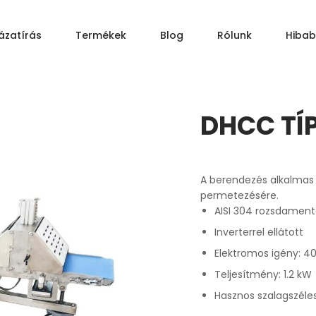
ázatírás
Termékek
Blog
Rólunk
Hibab
AJÁNLATKÉRÉS
DHCC TÍ
A berendezés alkalmas kü
permetezésére.
AISI 304 rozsdament
Inverterrel ellátott
Elektromos igény: 4
Teljesítmény: 1.2 kW
Hasznos szalagszél