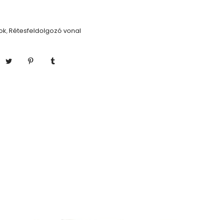
ok
Rétesfeldolgozó vonal
,