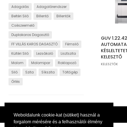
Adagolás
Adagolórendszer
Beltéri Siló
Billentő
Billentők
Csészeemelő
Duplakaros Dagasztó
GUV 1.22.42
AUTOMATA
FF VILLÁS KAROS DAGASZTÓ
Fémsiló
KÉSLELTETE
Kültéri Siló
Lezsákoló
Lisztszita
KELESZTŐ
Malom
Malomipar
Raklapozó
KELESZTŐK
Siló
Szita
Síkszita
Töltőgép
Őrlés
Weboldalunk cookie-kat (sütiket) használ a
forgalom mérésére és a felhasználói élmény