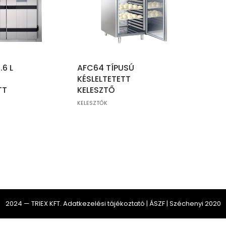
.6 L
AFC64 TÍPUSÚ
KÉSLELTETETT
TT
KELESZTŐ
KELESZTŐK
2024 — TRIEX KFT.
Adatkezelési tájékoztató
|
ÁSZF
|
Széchenyi 2020