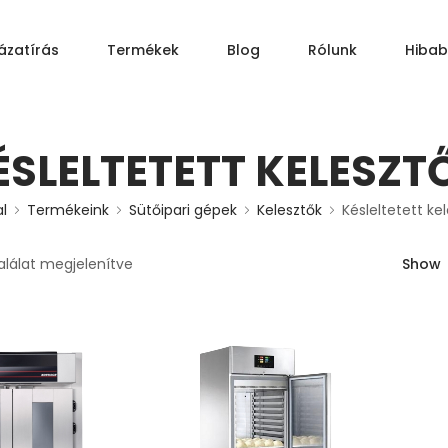
ázatírás
Termékek
Blog
Rólunk
Hibab
AJÁNLATKÉRÉS
ÉSLELTETETT KELESZT
l
Termékeink
Sütőipari gépek
Kelesztők
Késleltetett ke
alálat megjelenítve
Show