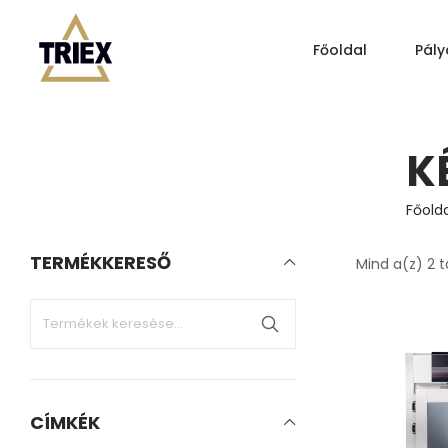
Főoldal
Pály
K
Főolda
TERMÉKKERESŐ
Mind a(z) 2 t
CÍMKÉK