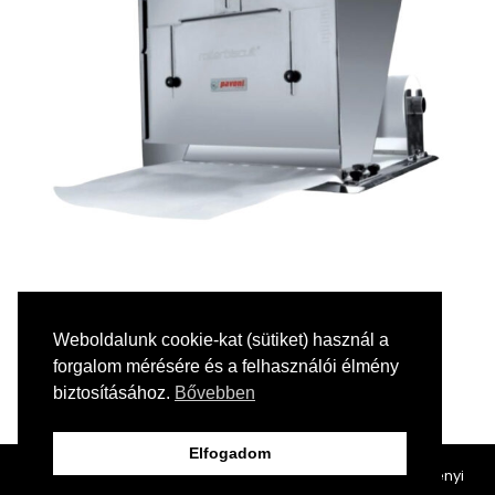
ROLLERBISCUIT MASSZAHÚZÓ GÉP
Weboldalunk cookie-kat (sütiket) használ a
MASSZAHÚZÓ GÉPEK
forgalom mérésére és a felhasználói élmény
biztosításához.
Bővebben
Elfogadom
2024 — TRIEX KFT.
Adatkezelési tájékoztató
|
ÁSZF
|
Széchenyi